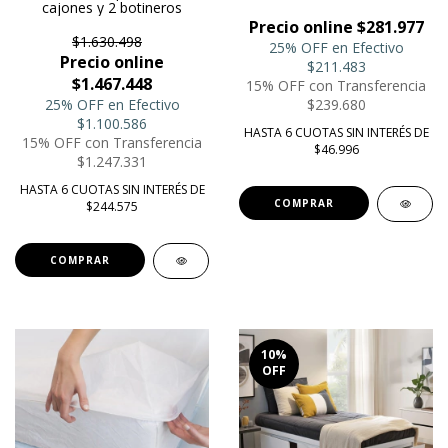
cajones y 2 botineros
Precio online $281.977
$1.630.498
25% OFF en Efectivo
Precio online
$211.483
$1.467.448
15% OFF con Transferencia
25% OFF en Efectivo
$239.680
$1.100.586
HASTA 6 CUOTAS SIN INTERÉS DE
15% OFF con Transferencia
$46.996
$1.247.331
HASTA 6 CUOTAS SIN INTERÉS DE
$244.575
COMPRAR
10
%
OFF