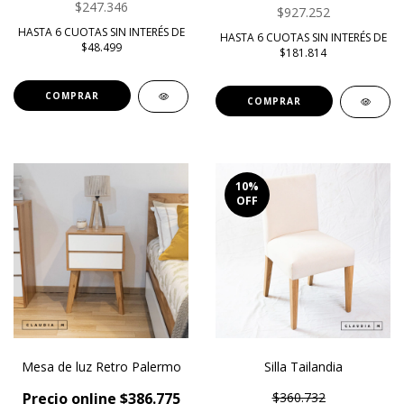
$247.346
$927.252
HASTA 6 CUOTAS SIN INTERÉS DE
HASTA 6 CUOTAS SIN INTERÉS DE
$48.499
$181.814
COMPRAR
COMPRAR
10
%
OFF
Mesa de luz Retro Palermo
Silla Tailandia
Precio online $386.775
$360.732