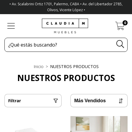
• Av. Scalabrini Ortiz 1701, Palermo, CABA • Av. del Libertador 2785,
Olivos, Vicente López •
0
Inicio
>
NUESTROS PRODUCTOS
NUESTROS PRODUCTOS
Filtrar