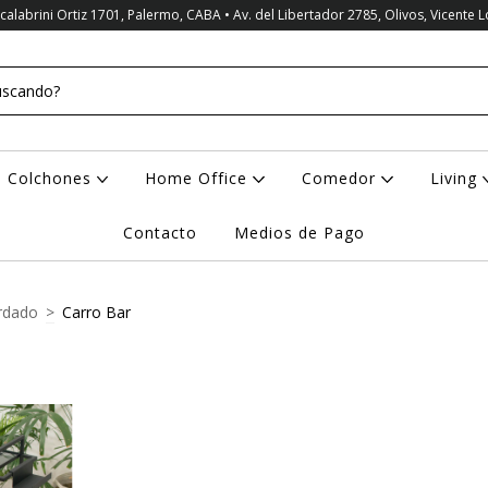
Scalabrini Ortiz 1701, Palermo, CABA • Av. del Libertador 2785, Olivos, Vicente 
Colchones
Home Office
Comedor
Living
Contacto
Medios de Pago
rdado
>
Carro Bar