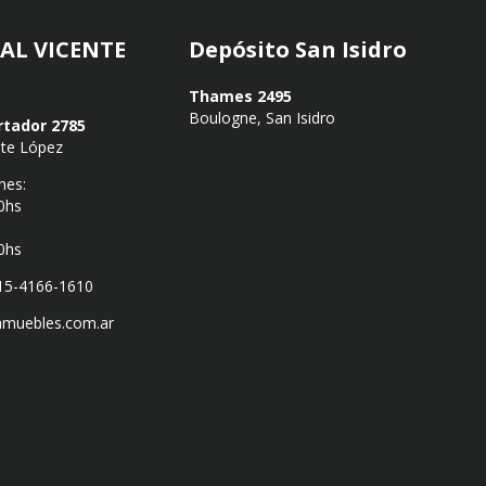
AL VICENTE
Depósito San Isidro
Thames 2495
Boulogne, San Isidro
rtador 2785
nte López
nes:
0hs
0hs
 15-4166-1610
amuebles.com.ar