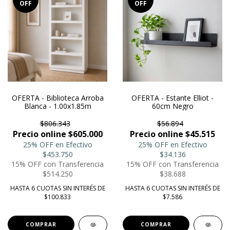
OFF
OFF
OFERTA - Biblioteca Arroba
OFERTA - Estante Elliot -
Blanca - 1.00x1.85m
60cm Negro
$806.343
$56.894
Precio online $605.000
Precio online $45.515
25% OFF en Efectivo
25% OFF en Efectivo
$453.750
$34.136
15% OFF con Transferencia
15% OFF con Transferencia
$514.250
$38.688
HASTA 6 CUOTAS SIN INTERÉS DE
HASTA 6 CUOTAS SIN INTERÉS DE
$100.833
$7.586
COMPRAR