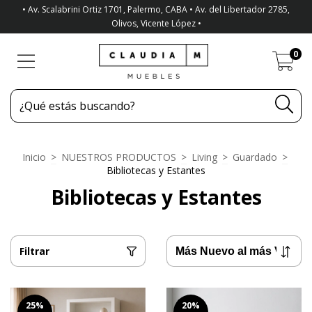
• Av. Scalabrini Ortiz 1701, Palermo, CABA • Av. del Libertador 2785,
Olivos, Vicente López •
0
Inicio
>
NUESTROS PRODUCTOS
>
Living
>
Guardado
>
Bibliotecas y Estantes
Bibliotecas y Estantes
Filtrar
25
%
20
%