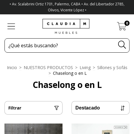
• Av. Scalabrini Ortiz 1701, Palermo, CABA • Av. del Libertador 2785,
Olivos, Vicente López •
0
Inicio
>
NUESTROS PRODUCTOS
>
Living
>
Sillones y Sofás
>
Chaselong o en L
Chaselong o en L
Filtrar