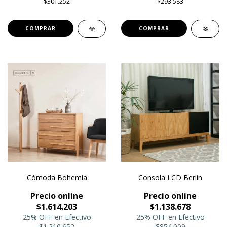
$301.252
$293.583
COMPRAR
COMPRAR
Cómoda Bohemia
Consola LCD Berlin
Precio online
Precio online
$1.614.203
$1.138.678
25% OFF en Efectivo
25% OFF en Efectivo
$1.210.652
$854.009