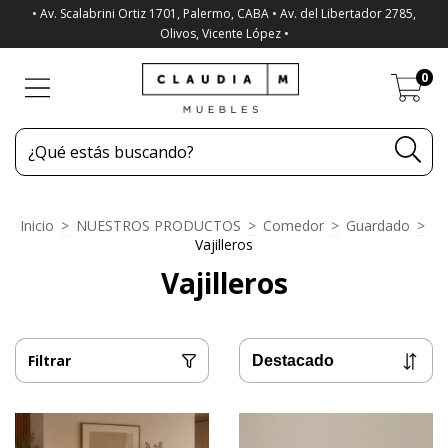
• Av. Scalabrini Ortiz 1701, Palermo, CABA • Av. del Libertador 2785,
Olivos, Vicente López •
0
Inicio
>
NUESTROS PRODUCTOS
>
Comedor
>
Guardado
>
Vajilleros
Vajilleros
Filtrar