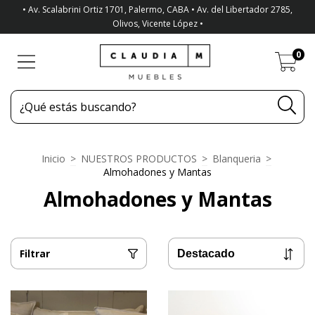
• Av. Scalabrini Ortiz 1701, Palermo, CABA • Av. del Libertador 2785,
Olivos, Vicente López •
0
Inicio
>
NUESTROS PRODUCTOS
>
Blanqueria
>
Almohadones y Mantas
Almohadones y Mantas
Filtrar