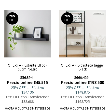
20
%
70
%
OFF
OFF
OFERTA - Estante Elliot -
OFERTA - Biblioteca Jagger
60cm Negro
Black
$56.894
$660.426
Precio online $45.515
Precio online $198.500
25% OFF en Efectivo
25% OFF en Efectivo
$34.136
$148.875
15% OFF con Transferencia
15% OFF con Transferencia
$38.688
$168.725
HASTA 6 CUOTAS SIN INTERÉS DE
HASTA 6 CUOTAS SIN INTERÉS DE