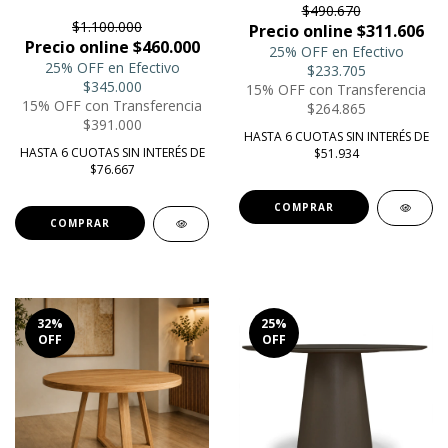
$490.670
$1.100.000
Precio online $311.606
Precio online $460.000
25% OFF en Efectivo
25% OFF en Efectivo
$233.705
$345.000
15% OFF con Transferencia
15% OFF con Transferencia
$264.865
$391.000
HASTA 6 CUOTAS SIN INTERÉS DE
HASTA 6 CUOTAS SIN INTERÉS DE
$51.934
$76.667
COMPRAR
32
%
25
%
OFF
OFF