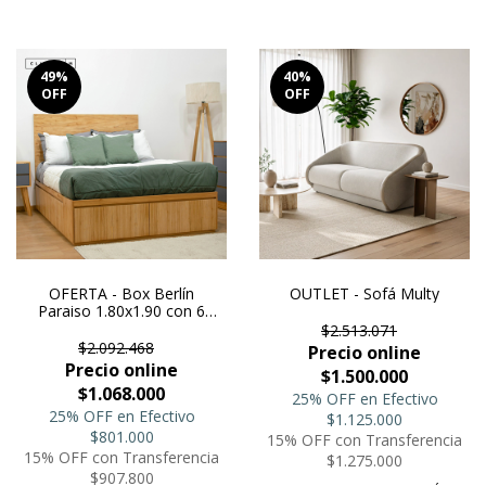
49
%
40
%
OFF
OFF
OFERTA - Box Berlín
OUTLET - Sofá Multy
Paraiso 1.80x1.90 con 6
cajones y 2 botineros
$2.513.071
$2.092.468
Precio online
Precio online
$1.500.000
$1.068.000
25% OFF en Efectivo
25% OFF en Efectivo
$1.125.000
$801.000
15% OFF con Transferencia
15% OFF con Transferencia
$1.275.000
$907.800