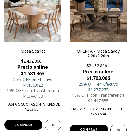
Mesa Scarlet
OFERTA - Mesa Savoy
2.20x1.20m
$2.432.866
$2.432.866
Precio online
Precio online
$1.581.363
$1.703.006
25% OFF en Efectivo
25% OFF en Efectivo
$1.186.022
$1.277.255
15% OFF con Transferencia
15% OFF con Transferencia
$1.344.159
$1.447.555
HASTA 6 CUOTAS SIN INTERÉS DE
HASTA 6 CUOTAS SIN INTERÉS DE
$263.561
$283.834
COMPRAR