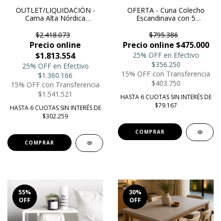
OUTLET/LIQUIDACIÓN -
OFERTA - Cuna Colecho
Cama Alta Nórdica
Escandinava con 5
0.90x2.00m - Con Módulos
funciones
$2.418.073
$795.386
Precio online
Precio online $475.000
$1.813.554
25% OFF en Efectivo
$356.250
25% OFF en Efectivo
15% OFF con Transferencia
$1.360.166
$403.750
15% OFF con Transferencia
$1.541.521
HASTA 6 CUOTAS SIN INTERÉS DE
$79.167
HASTA 6 CUOTAS SIN INTERÉS DE
$302.259
55
%
30
%
OFF
OFF