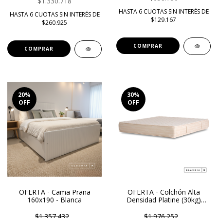
$1.330.718
HASTA 6 CUOTAS SIN INTERÉS DE
HASTA 6 CUOTAS SIN INTERÉS DE
$129.167
$260.925
COMPRAR
COMPRAR
20
%
30
%
OFF
OFF
OFERTA - Cama Prana
OFERTA - Colchón Alta
160x190 - Blanca
Densidad Platine (30kg)
2.00X2.00M - La Cardeuse
$1.357.432
$1.976.252