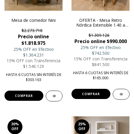
Mesa de comedor Nini
OFERTA - Mesa Retro
Nórdica Extensible 1.40 a
1.80m
$2.273.718
$1.309.126
Precio online
Precio online $990.000
$1.818.975
25% OFF en Efectivo
25% OFF en Efectivo
$742.500
$1.364.231
15% OFF con Transferencia
15% OFF con Transferencia
$841.500
$1.546.129
HASTA 6 CUOTAS SIN INTERÉS DE
HASTA 6 CUOTAS SIN INTERÉS DE
$165.000
$303.163
COMPRAR
COMPRAR
30
%
25
%
OFF
OFF