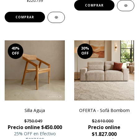
$220.759
COMPRAR
40
%
30
%
OFF
OFF
Silla Aguja
OFERTA - Sofá Bombom
$750.049
$2.610.000
Precio online $450.000
Precio online
25% OFF en Efectivo
$1.827.000