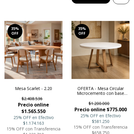
35
%
35
%
OFF
OFF
Mesa Scarlet - 2.20
OFERTA - Mesa Circular
Microcemento con base
Cruz al piso en madera
$2.408.536
petiribi 1.40
$1.200.000
Precio online
Precio online $775.000
$1.565.550
25% OFF en Efectivo
25% OFF en Efectivo
$581.250
$1.174.163
15% OFF con Transferencia
15% OFF con Transferencia
$658.750