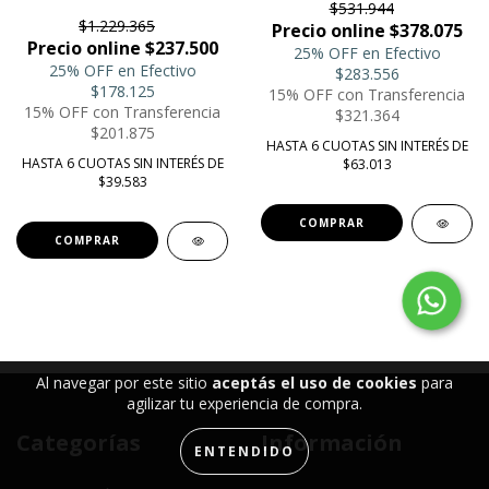
$531.944
$1.229.365
Precio online $378.075
Precio online $237.500
25% OFF en Efectivo
25% OFF en Efectivo
$283.556
$178.125
15% OFF con Transferencia
15% OFF con Transferencia
$321.364
$201.875
HASTA 6 CUOTAS SIN INTERÉS DE
HASTA 6 CUOTAS SIN INTERÉS DE
$63.013
$39.583
COMPRAR
Al navegar por este sitio
aceptás el uso de cookies
para
agilizar tu experiencia de compra.
Categorías
Información
ENTENDIDO