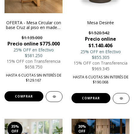
OFERTA - Mesa Circular con
Mesa Desirée
base Cruz al piso en madera
paraíso - 1.20
$1.520.542
$1.135.000
Precio online
Precio online $775.000
$1.140.406
25% OFF en Efectivo
25% OFF en Efectivo
$581.250
$855.305
15% OFF con Transferencia
15% OFF con Transferencia
$658.750
$969.345
HASTA 6 CUOTAS SIN INTERÉS DE
HASTA 6 CUOTAS SIN INTERÉS DE
$129.167
$190.068
COMPRAR
35
%
30
%
OFF
OFF