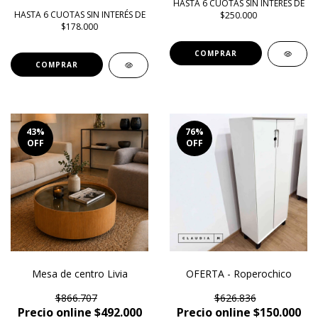
HASTA 6 CUOTAS SIN INTERÉS DE
HASTA 6 CUOTAS SIN INTERÉS DE
$250.000
$178.000
COMPRAR
43
%
76
%
OFF
OFF
Mesa de centro Livia
OFERTA - Roperochico
$866.707
$626.836
Precio online $492.000
Precio online $150.000