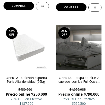
COMPRAR
42
%
25
%
OFF
OFF
OFERTA - Colchón Espuma
OFERTA - Respaldo Elite 2
Paris Alta densidad (26kg)
cuerpos con luz Full Queen
1p - Elegant Moon
King para cama de 2 plazas
$430.000
$1.052.983
Precio online $250.000
Precio online $790.000
25% OFF en Efectivo
25% OFF en Efectivo
$187.500
$592.500