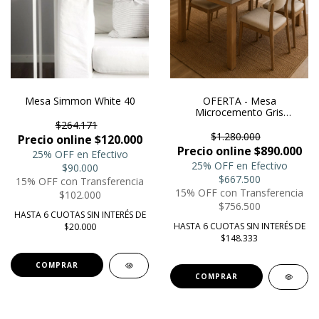
Mesa Simmon White 40
OFERTA - Mesa
Microcemento Gris
200x100mts con base de 4
$264.171
patas en madera
$1.280.000
Precio online $120.000
Precio online $890.000
25% OFF en Efectivo
25% OFF en Efectivo
$90.000
$667.500
15% OFF con Transferencia
15% OFF con Transferencia
$102.000
$756.500
HASTA 6 CUOTAS SIN INTERÉS DE
HASTA 6 CUOTAS SIN INTERÉS DE
$20.000
$148.333
COMPRAR
COMPRAR