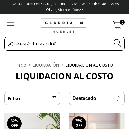
• Av. Scalabrini Ortiz 1701, Palermo, CABA • Av. del Libertador 2785,
Olivos, Vicente López •
0
Inicio
>
LIQUIDACIÓN
>
LIQUIDACION AL COSTO
LIQUIDACION AL COSTO
Filtrar
32
%
35
%
OFF
OFF