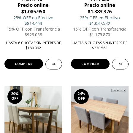
Precio online
Precio online
$1.085.950
$1.383.376
25% OFF en Efectivo
25% OFF en Efectivo
$814.463
$1.037.532
15% OFF con Transferencia
15% OFF con Transferencia
$923.058
$1.175.870
HASTA 6 CUOTAS SIN INTERÉS DE
HASTA 6 CUOTAS SIN INTERÉS DE
$180.992
$230.563
COMPRAR
20
%
24
%
OFF
OFF