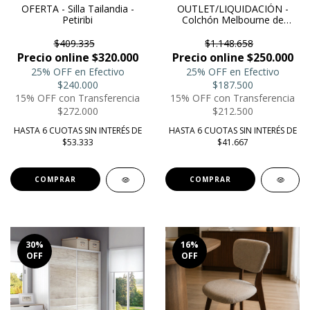
OFERTA - Silla Tailandia -
OUTLET/LIQUIDACIÓN -
Petiribi
Colchón Melbourne de
Resortes doble pillow
1.40x1.90
$409.335
$1.148.658
Precio online $320.000
Precio online $250.000
25% OFF en Efectivo
25% OFF en Efectivo
$240.000
$187.500
15% OFF con Transferencia
15% OFF con Transferencia
$272.000
$212.500
HASTA 6 CUOTAS SIN INTERÉS DE
HASTA 6 CUOTAS SIN INTERÉS DE
$53.333
$41.667
COMPRAR
COMPRAR
30
%
16
%
OFF
OFF