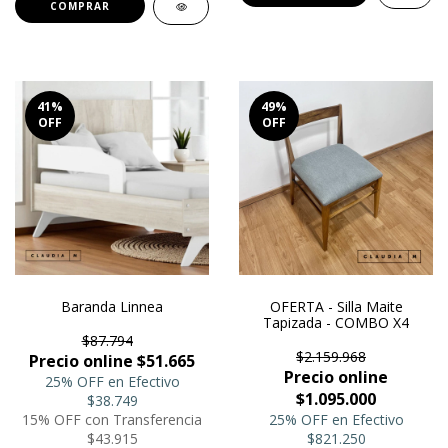
41
%
49
%
OFF
OFF
Baranda Linnea
OFERTA - Silla Maite
Tapizada - COMBO X4
$87.794
$2.159.968
Precio online $51.665
Precio online
25% OFF en Efectivo
$1.095.000
$38.749
15% OFF con Transferencia
25% OFF en Efectivo
$43.915
$821.250