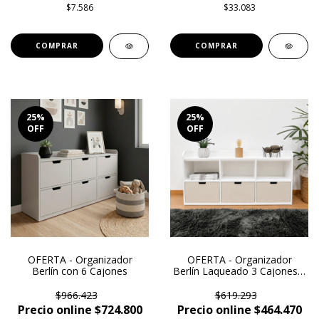
$7.586
$33.083
COMPRAR
25
%
25
%
OFF
OFF
OFERTA - Organizador
OFERTA - Organizador
Berlín con 6 Cajones
Berlín Laqueado 3 Cajones y
3 Huecos
$966.423
$619.293
Precio online $724.800
Precio online $464.470