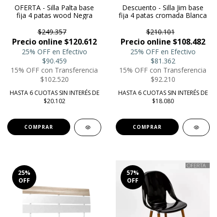
OFERTA - Silla Palta base
Descuento - Silla Jim base
fija 4 patas wood Negra
fija 4 patas cromada Blanca
$249.357
$210.101
Precio online $120.612
Precio online $108.482
25% OFF en Efectivo
25% OFF en Efectivo
$90.459
$81.362
15% OFF con Transferencia
15% OFF con Transferencia
$102.520
$92.210
HASTA 6 CUOTAS SIN INTERÉS DE
HASTA 6 CUOTAS SIN INTERÉS DE
$20.102
$18.080
COMPRAR
COMPRAR
25
%
57
%
OFF
OFF