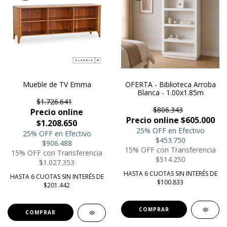
Mueble de TV Emma
OFERTA - Biblioteca Arroba
Blanca - 1.00x1.85m
$1.726.641
$806.343
Precio online
Precio online $605.000
$1.208.650
25% OFF en Efectivo
25% OFF en Efectivo
$453.750
$906.488
15% OFF con Transferencia
15% OFF con Transferencia
$514.250
$1.027.353
HASTA 6 CUOTAS SIN INTERÉS DE
HASTA 6 CUOTAS SIN INTERÉS DE
$100.833
$201.442
COMPRAR