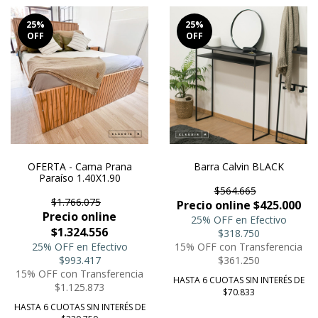
25
%
25
%
OFF
OFF
OFERTA - Cama Prana
Barra Calvin BLACK
Paraíso 1.40X1.90
$564.665
$1.766.075
Precio online $425.000
Precio online
25% OFF en Efectivo
$1.324.556
$318.750
25% OFF en Efectivo
15% OFF con Transferencia
$993.417
$361.250
15% OFF con Transferencia
HASTA 6 CUOTAS SIN INTERÉS DE
$1.125.873
$70.833
HASTA 6 CUOTAS SIN INTERÉS DE