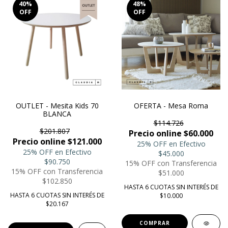
40
%
48
%
OFF
OFF
OUTLET - Mesita Kids 70
OFERTA - Mesa Roma
BLANCA
$114.726
$201.807
Precio online $60.000
Precio online $121.000
25% OFF en Efectivo
25% OFF en Efectivo
$45.000
$90.750
15% OFF con Transferencia
15% OFF con Transferencia
$51.000
$102.850
HASTA 6 CUOTAS SIN INTERÉS DE
HASTA 6 CUOTAS SIN INTERÉS DE
$10.000
$20.167
COMPRAR