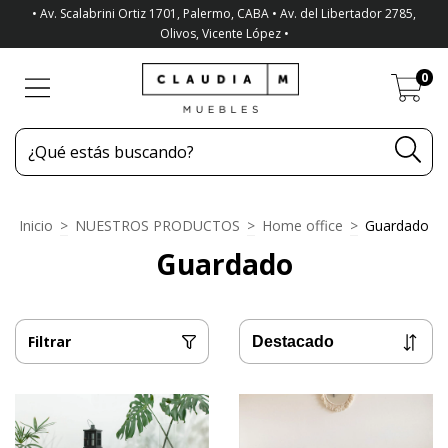
• Av. Scalabrini Ortiz 1701, Palermo, CABA • Av. del Libertador 2785,
Olivos, Vicente López •
0
Inicio
>
NUESTROS PRODUCTOS
>
Home office
>
Guardado
Guardado
Filtrar