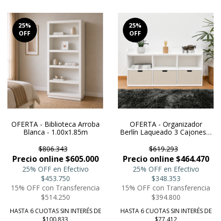
25
%
25
%
OFF
OFF
OFERTA - Biblioteca Arroba
OFERTA - Organizador
Blanca - 1.00x1.85m
Berlín Laqueado 3 Cajones y
3 Huecos
$806.343
$619.293
Precio online $605.000
Precio online $464.470
25% OFF en Efectivo
25% OFF en Efectivo
$453.750
$348.353
15% OFF con Transferencia
15% OFF con Transferencia
$514.250
$394.800
HASTA 6 CUOTAS SIN INTERÉS DE
HASTA 6 CUOTAS SIN INTERÉS DE
$100.833
$77.412